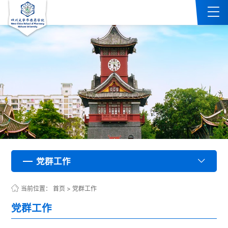
党群工作
党群工作
党群工作
党群工作
党群工作
党群工作
党群工作
党群工作
党群工作
党群工作
党群工作
党群工作
党群工作
党群工作
党群工作
党群工作
党群工作
党群工作
党群工作
党群工作
党群工作
党群工作
党群工作
党群工作
党群工作
党群工作
党群工作
党群工作
党群工作
党群工作
党群工作
党群工作
党群工作
党群工作
党群工作
党群工作