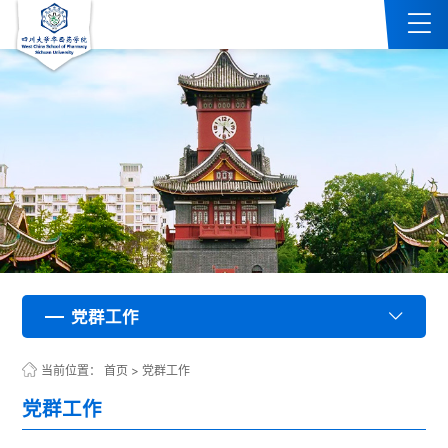
党群工作
党群工作
党群工作
党群工作
党群工作
党群工作
党群工作
党群工作
党群工作
党群工作
党群工作
党群工作
党群工作
党群工作
党群工作
党群工作
党群工作
党群工作
党群工作
党群工作
党群工作
党群工作
党群工作
党群工作
党群工作
党群工作
党群工作
党群工作
党群工作
党群工作
党群工作
党群工作
党群工作
党群工作
党群工作
党群工作
党群工作
党群工作
党群工作
党群工作
党群工作
党群工作
党群工作
党群工作
党群工作
党群工作
党群工作
党群工作
党群工作
党群工作
党群工作
党群工作
党群工作
党群工作
党群工作
党群工作
党群工作
党群工作
党群工作
党群工作
党群工作
党群工作
党群工作
党群工作
党群工作