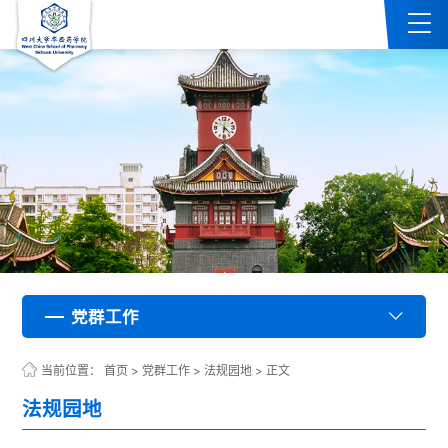
党群工作
党群工作
党群工作
党群工作
党群工作
党群工作
党群工作
党群工作
党群工作
党群工作
党群工作
党群工作
党群工作
党群工作
党群工作
党群工作
党群工作
党群工作
党群工作
党群工作
党群工作
党群工作
党群工作
党群工作
党群工作
党群工作
党群工作
党群工作
党群工作
党群工作
党群工作
党群工作
党群工作
党群工作
党群工作
党群工作
党群工作
党群工作
党群工作
党群工作
党群工作
党群工作
党群工作
党群工作
党群工作
党群工作
党群工作
党群工作
党群工作
党群工作
党群工作
党群工作
党群工作
党群工作
党群工作
党群工作
党群工作
党群工作
党群工作
党群工作
党群工作
党群工作
党群工作
党群工作
党群工作
党群工作
党群工作
党群工作
党群工作
党群工作
党群工作
党群工作
党群工作
党群工作
党群工作
党群工作
党群工作
党群工作
党群工作
党群工作
党群工作
党群工作
党群工作
党群工作
党群工作
党群工作
党群工作
党群工作
党群工作
党群工作
党群工作
党群工作
党群工作
党群工作
党群工作
党群工作
党群工作
党群工作
党群工作
党群工作
党群工作
党群工作
党群工作
党群工作
党群工作
党群工作
党群工作
党群工作
党群工作
党群工作
党群工作
党群工作
党群工作
党群工作
党群工作
党群工作
党群工作
党群工作
党群工作
党群工作
党群工作
党群工作
党群工作
党群工作
党群工作
党群工作
党群工作
党群工作
党群工作
党群工作
党群工作
党群工作
党群工作
党群工作
党群工作
党群工作
党群工作
党群工作
党群工作
党群工作
党群工作
党群工作
党群工作
党群工作
党群工作
党群工作
党群工作
党群工作
党群工作
党群工作
党群工作
党群工作
党群工作
党群工作
党群工作
党群工作
党群工作
党群工作
党群工作
党群工作
党群工作
党群工作
党群工作
党群工作
党群工作
党群工作
党群工作
党群工作
党群工作
党群工作
党群工作
党群工作
党群工作
党群工作
党群工作
党群工作
党群工作
党群工作
党群工作
党群工作
党群工作
党群工作
党群工作
党群工作
党群工作
党群工作
党群工作
党群工作
党群工作
党群工作
党群工作
党群工作
党群工作
党群工作
党群工作
党群工作
党群工作
党群工作
党群工作
党群工作
党群工作
党群工作
党群工作
党群工作
党群工作
党群工作
党群工作
党群工作
党群工作
党群工作
党群工作
党群工作
党群工作
党群工作
党群工作
党群工作
党群工作
党群工作
党群工作
党群工作
党群工作
党群工作
党群工作
党群工作
党群工作
党群工作
党群工作
党群工作
党群工作
党群工作
党群工作
党群工作
党群工作
党群工作
党群工作
党群工作
党群工作
党群工作
党群工作
党群工作
党群工作
党群工作
党群工作
党群工作
党群工作
党群工作
党群工作
党群工作
党群工作
党群工作
党群工作
党群工作
党群工作
党群工作
党群工作
党群工作
党群工作
党群工作
党群工作
党群工作
党群工作
党群工作
党群工作
党群工作
党群工作
党群工作
党群工作
党群工作
党群工作
党群工作
党群工作
党群工作
党群工作
党群工作
党群工作
党群工作
党群工作
党群工作
党群工作
党群工作
党群工作
党群工作
党群工作
党群工作
党群工作
党群工作
党群工作
党群工作
党群工作
党群工作
党群工作
党群工作
党群工作
党群工作
党群工作
党群工作
党群工作
党群工作
党群工作
党群工作
党群工作
党群工作
党群工作
党群工作
党群工作
党群工作
党群工作
党群工作
党群工作
党群工作
党群工作
党群工作
党群工作
党群工作
党群工作
党群工作
党群工作
党群工作
党群工作
党群工作
党群工作
党群工作
党群工作
党群工作
党群工作
党群工作
党群工作
党群工作
党群工作
党群工作
党群工作
党群工作
党群工作
党群工作
党群工作
党群工作
党群工作
党群工作
党群工作
党群工作
党群工作
党群工作
党群工作
党群工作
党群工作
党群工作
党群工作
党群工作
党群工作
党群工作
党群工作
党群工作
党群工作
党群工作
党群工作
党群工作
党群工作
党群工作
党群工作
党群工作
党群工作
党群工作
党群工作
党群工作
党群工作
党群工作
党群工作
党群工作
党群工作
党群工作
党群工作
党群工作
党群工作
党群工作
党群工作
党群工作
党群工作
党群工作
党群工作
党群工作
党群工作
党群工作
党群工作
党群工作
党群工作
党群工作
党群工作
党群工作
党群工作
党群工作
党群工作
党群工作
党群工作
党群工作
党群工作
党群工作
党群工作
党群工作
党群工作
党群工作
党群工作
党群工作
党群工作
党群工作
党群工作
党群工作
党群工作
党群工作
党群工作
党群工作
党群工作
党群工作
党群工作
党群工作
党群工作
党群工作
党群工作
党群工作
党群工作
党群工作
党群工作
党群工作
党群工作
党群工作
党群工作
党群工作
党群工作
党群工作
党群工作
党群工作
党群工作
党群工作
党群工作
党群工作
党群工作
党群工作
党群工作
党群工作
党群工作
党群工作
党群工作
党群工作
党群工作
党群工作
党群工作
党群工作
党群工作
党群工作
党群工作
党群工作
党群工作
党群工作
党群工作
党群工作
党群工作
党群工作
党群工作
党群工作
党群工作
党群工作
党群工作
党群工作
党群工作
党群工作
党群工作
党群工作
党群工作
党群工作
党群工作
党群工作
党群工作
党群工作
党群工作
党群工作
党群工作
党群工作
党群工作
党群工作
党群工作
党群工作
党群工作
党群工作
党群工作
党群工作
党群工作
党群工作
党群工作
党群工作
党群工作
党群工作