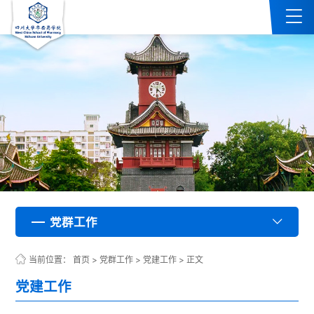
党群工作
党群工作
党群工作
党群工作
党群工作
党群工作
党群工作
党群工作
党群工作
党群工作
党群工作
党群工作
党群工作
党群工作
党群工作
党群工作
党群工作
党群工作
党群工作
党群工作
党群工作
党群工作
党群工作
党群工作
党群工作
党群工作
党群工作
党群工作
党群工作
党群工作
党群工作
党群工作
党群工作
党群工作
党群工作
党群工作
党群工作
党群工作
党群工作
党群工作
党群工作
党群工作
党群工作
党群工作
党群工作
党群工作
党群工作
党群工作
党群工作
党群工作
党群工作
党群工作
党群工作
党群工作
党群工作
党群工作
党群工作
党群工作
党群工作
党群工作
党群工作
党群工作
党群工作
党群工作
党群工作
党群工作
党群工作
党群工作
党群工作
党群工作
党群工作
党群工作
党群工作
党群工作
党群工作
党群工作
党群工作
党群工作
党群工作
党群工作
党群工作
党群工作