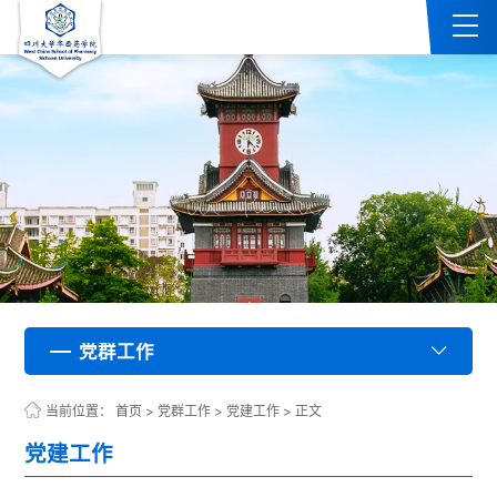
党群工作
党群工作
党群工作
党群工作
党群工作
党群工作
党群工作
党群工作
党群工作
党群工作
党群工作
党群工作
党群工作
党群工作
党群工作
党群工作
党群工作
党群工作
党群工作
党群工作
党群工作
党群工作
党群工作
党群工作
党群工作
党群工作
党群工作
党群工作
党群工作
党群工作
党群工作
党群工作
党群工作
党群工作
党群工作
党群工作
党群工作
党群工作
党群工作
党群工作
党群工作
党群工作
党群工作
党群工作
党群工作
党群工作
党群工作
党群工作
党群工作
党群工作
党群工作
党群工作
党群工作
党群工作
党群工作